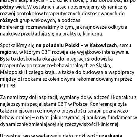
każdym etapie życia – od dzieciństwa, przez dorosłość, aż po
późny
wiek. W ostatnich latach obserwujemy dynamiczny
rozwój protokołów terapeutycznych dostosowanych do
różnych
grup wiekowych, a podczas
konferencji rozmawialiśmy o tym, jak najnowsze odkrycia
naukowe przekładają się na praktykę kliniczną.
Spotkaliśmy się
na południu Polski – w Katowicach
, sercu
regionu, w którym CBT rozwija się wyjątkowo intensywnie.
Była to doskonała okazja do integracji środowiska
terapeutów poznawczo-behawioralnych ze Śląska,
Małopolski i całego kraju, a także do budowania współpracy
między ośrodkami szkoleniowymi rekomendowanymi przez
PTTPB.
Za nami trzy dni inspiracji, wymiany doświadczeń i kontaktu z
najlepszymi specjalistami CBT w Polsce. Konferencja była
także miejscem rozmowy o przyszłości terapii poznawczo-
behawioralnej – o tym, jak utrzymać jej naukowy fundament w
dynamicznie zmieniającej się rzeczywistości klinicznej.
Uczestnictwo w wydarzeniu dało możliwość
uzyskania